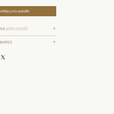
σθήκη στο καλάθι
ΝΑ 100G (3,5OZ)
j
ΦΟΡΙΕΣ
αγενάς
λάδα