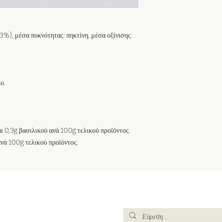
3%), μέσα πυκνότητας: πηκτίνη, μέσα οξίνισης:
ο.
 0,3g βασιλικού ανά 100g τελικού προϊόντος.
νά 100g τελικού προϊόντος.
ας μας για να λαμβάνετε
Εξερευνήστε το
site:
διεύθυνση εδώ*