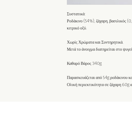
Συστατικά:
Ροδάκινο (54%), ζάχαρη, βασιλικός (0,
κιτρικό οξύ.
Χωρίς Χρώματα και Συντηρητικά.
Μετά το άνοιγμα διατηρείται στο ψυγεί
Καθαρό Βάρος 340g
Παρασκευάζεται από 54g ροδάκινου και
Ολική περιεκτικότητα σε ζάχαρη 60g α
Εγγραφείτε στη λίστα αλληλογραφί
ενημερώσεις!
Καταχωρείστε την ηλεκτρονική σας 